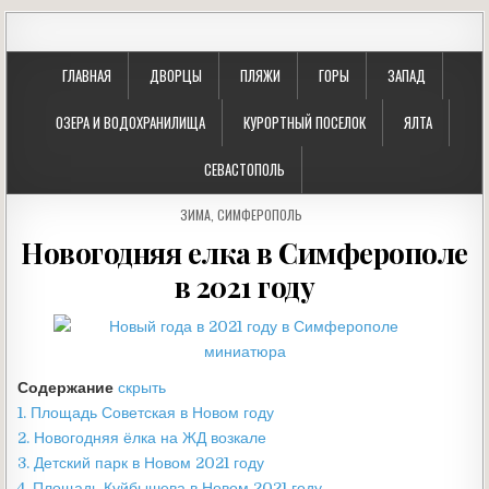
ГЛАВНАЯ
ДВОРЦЫ
ПЛЯЖИ
ГОРЫ
ЗАПАД
ОЗЕРА И ВОДОХРАНИЛИЩА
КУРОРТНЫЙ ПОСЕЛОК
ЯЛТА
СЕВАСТОПОЛЬ
P
ЗИМА
,
СИМФЕРОПОЛЬ
O
Новогодняя елка в Симферополе
S
T
в 2021 году
E
D
I
N
Содержание
скрыть
1.
Площадь Советская в Новом году
2.
Новогодняя ёлка на ЖД возкале
3.
Детский парк в Новом 2021 году
4.
Площадь Куйбышева в Новом 2021 году