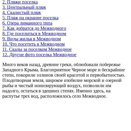
2.
Пляжи поселка
3.
Центральный пляж
4.
Скалистый пляж
5.
Пляж на окраине поселка
6.
Озера лиманного типа
7.
Как добратся до Межводного
8.
Где поселиться в Межводном
9.
Виды жилья в Межводном
10.
Что посетить в Межводном
11.
Скалы за поселком Межводное
12.
Другие фото поселка Межводное
Много веков назад, древние греки, облюбовали побережье
Западного Крыма. Благоприятное Черное море и бескрайние
степи, покорили эллинов своей красотой и первобытностью.
Плодотворная земля, широкое изобилие морской и озерной
рыбы и чистый ионизирующий воздух, позволили им
надолго, остаться в здешних степях. Именно здесь, на
распутье трех вод, расположилось село Межводное.