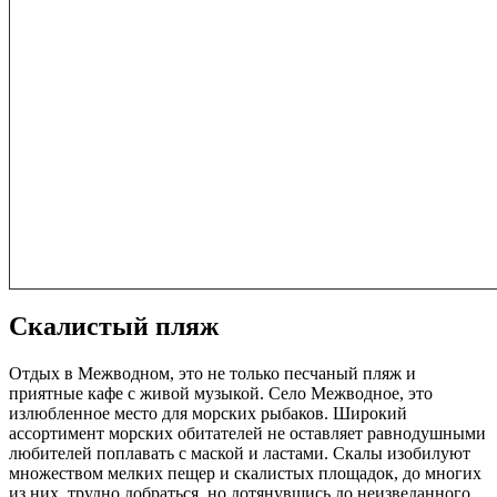
Скалистый пляж
Отдых в Межводном, это не только песчаный пляж и
приятные кафе с живой музыкой. Село Межводное, это
излюбленное место для морских рыбаков. Широкий
ассортимент морских обитателей не оставляет равнодушными
любителей поплавать с маской и ластами. Скалы изобилуют
множеством мелких пещер и скалистых площадок, до многих
из них, трудно добраться, но дотянувшись до неизведанного,