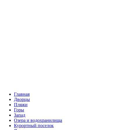
Главная
Дворцы
Пляжи
Горы
Запад
Озера и водохранилища
Курортный поселок