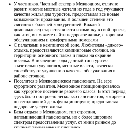
У частников. Частный сектор в Межводном, отлично
развит, многие местные жители из года в год улучшают
качества жилья для туристов, предоставляя все новые
возможности проживания. В большей степени это
связанно с большей конкуренцией. Каждый
домовладелец старается внести изюминку в свой проект,
как итог, вы можете найти недорогое жилье, с хорошим
обслуживанием и комфортными номерами
С палатками в кемпинговой зоне. Любителям «дикого»
отдыха, предоставляются кемпинговые стоянки, на
территории основного пляжа и пляжа на окраине
поселка. В последние годы данный тип туризма
значительно улучшился, местные власти, всячески
способствуют улучшению качества обслуживания в
районе стоянок.
Поселится в Межводненском пансионате. На заре
курортного развития, Межводное позиционировалось
как курортное поселение рабочего класса. В этот период
здесь было построено несколько пансионатов, которые и
по сегодняшний день функционируют, предоставляя
недорогие услуги жилья.
Базы отдыха в Межводном, тип строения,
напоминающий пансионаты, но с более широким
спектром предоставления услуг, от мини рынком до
крупных танцевальных площадок.