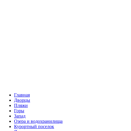
Главная
Дворцы
Пляжи
Горы
Запад
Озера и водохранилища
Курортный поселок