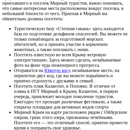
приехавшего в поселок Мирный туристов, важно понимать,
что самые интересные места расположены вокруг поселка, в
небольшой близости от него. Приехав в Мирный вы
обязательно должны посетить:
Туристическую базу «Степная гавань» здесь находится
база по подготовке дельфинов спасателей. Вы можете не
только понаблюдать за подготовкой морских
обитателей, но и принять участие в кормлении
животных, а также поплавать с ними.
Посетить известную во всем Крыму ветровую
электростанцию. Здесь можно сделать, незабываемые
фото на фоне чуда инженерного прогресса.
Отправится на
Южную косу
, незабываемое место, на
перипетии двух вод, где вы можете порыбачить и
приятно отдохнуть с друзьями и семьей .
Посетить пляж Казантип, в Поповке. В отличие от
пляжа в ПГТ Мирный в Крыму, Казантип, в первую
очередь, привлекает молодое поколение туристов.
Ежегодно тут проходят различные фестивали, а также
открыты площадки для активных видов спорта
Мирный Крым на карте расположен рядом с Ойбурским
озером, грязи этого озера, признанны лечебными.
Посетите его — это отличный способ, приятно провести
время и поправить свое здоровье.