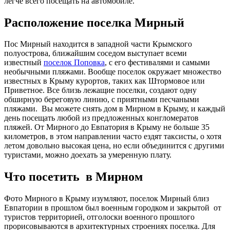
легче всего посещать на автомобиле.
Расположение поселка Мирный
Пос Мирный находится в западной части Крымского
полуострова, ближайшим соседом выступает всеми
известный
поселок Поповка
, с его фестивалями и самыми
необычными пляжами. Вообще поселок окружает множество
известных в Крыму курортов, таких как Штормовое или
Приветное. Все близь лежащие поселки, создают одну
обширную береговую линию, с приятными песчаными
пляжами. Вы можете снять дом в Мирном в Крыму, и каждый
день посещать любой из предложенных конгломератов
пляжей. От Мирного до Евпатория в Крыму не больше 35
километров, в этом направлении часто ездят таксисты, о хотя
летом довольно высокая цена, но если объединится с другими
туристами, можно доехать за умеренную плату.
Что посетить в Мирном
Фото Мирного в Крыму изумляют, поселок Мирный близ
Евпатории в прошлом был военным городком и закрытой от
туристов территорией, отголоски военного прошлого
прорисовываются в архитектурных строениях поселка. Для