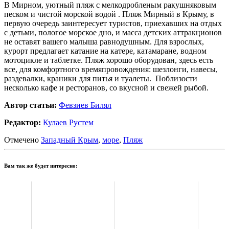
В Мирном, уютный пляж с мелкодробленым ракушняковым
песком и чистой морской водой . Пляж Мирный в Крыму, в
первую очередь заинтересует туристов, приехавших на отдых
с детьми, пологое морское дно, и масса детских аттракционов
не оставят вашего малыша равнодушным. Для взрослых,
курорт предлагает катание на катере, катамаране, водном
мотоцикле и таблетке. Пляж хорошо оборудован, здесь есть
все, для комфортного времяпровождения: шезлонги, навесы,
раздевалки, краники для питья и туалеты. Поблизости
несколько кафе и ресторанов, со вкусной и свежей рыбой.
Автор статьи:
Февзиев Билял
Редактор:
Кулаев Рустем
Отмечено
Западный Крым
,
море
,
Пляж
Вам так же будет интересно: