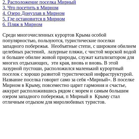
2.
Расположение поселка Мирный
3.
Что посетить в Мирном
4.
Озеро Донузлав в Мирном
5.
Где остановится в Мирном
6.
Пляж в Мирном
Среди многочисленных курортов Крыма особой
популярностью, пользуются, туристические поселки
западного побережья. Необъятные степи, с широким обилием
целебных растений, лазурные пляжи, с чистой морской водой
и большее обилие живой природы, служат катализатором для
многих отдыхающих, эти края, вновь и вновь. В этой
лазурной пустоши, расположился маленький курортный
поселок с хорошо развитой туристической инфраструктурой.
Название поселка говорит само за себя «Мирный». В поселке
Мирном в Крыму, повсеместно царит гармония и счастье,
аккурат расположившись рядом с морем и самым большим
озером западного побережья, п Мирный в Крыму стал
отличным отдыхом для миролюбивых туристов.