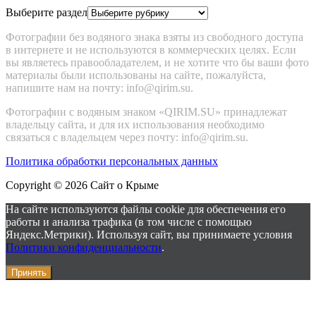
Выберите раздел
Фотографии без водяного знака взяты из свободного доступа
в интернете и не используются в коммерческих целях. Если
вы являетесь правообладателем, и не хотите что бы ваши фото
материалы были использованы на сайте, пожалуйста,
напишите нам на почту: info@qirim.su.
Фотографии с водяным знаком «QIRIM.SU» принадлежат
владельцу сайта, и для их использования необходимо
связаться c владельцем через почту: info@qirim.su.
Политика обработки персональных данных
Copyright © 2026 Сайт о Крыме
На сайте используются файлы cookie для обеспечения его
работы и анализа трафика (в том числе с помощью
Яндекс.Метрики). Используя сайт, вы принимаете условия
Политики конфиденциальности
.
Принять