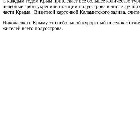
С каждым годом Крым привлекает все большее количество тури
целебные грязи укрепили позиции полуострова в числе лучших
части Крыма. Визитной карточкой Каламитского залива, счита
Николаевка в Крыму это небольшой курортный поселок с отлич
жителей всего полуострова.