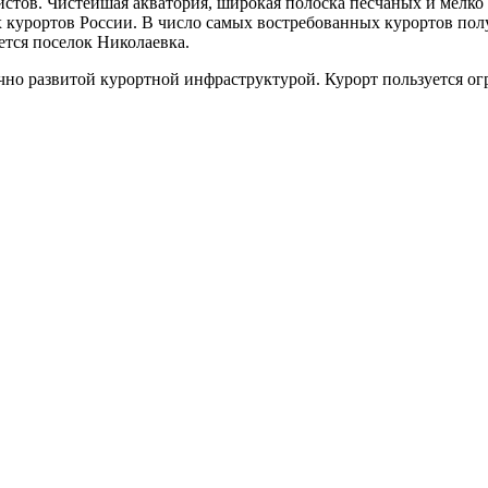
стов. Чистейшая акватория, широкая полоска песчаных и мелко 
 курортов России. В число самых востребованных курортов пол
ется поселок Николаевка.
но развитой курортной инфраструктурой. Курорт пользуется огр