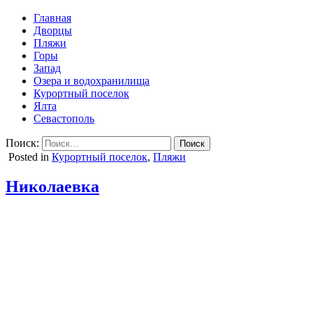
Главная
Дворцы
Пляжи
Горы
Запад
Озера и водохранилища
Курортный поселок
Ялта
Севастополь
Поиск:
Posted in
Курортный поселок
,
Пляжи
Николаевка