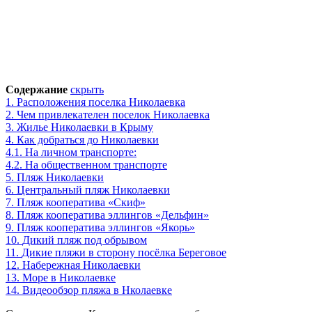
Содержание
скрыть
1.
Расположения поселка Николаевка
2.
Чем привлекателен поселок Николаевка
3.
Жилье Николаевки в Крыму
4.
Как добраться до Николаевки
4.1.
На личном транспорте:
4.2.
На общественном транспорте
5.
Пляж Николаевки
6.
Центральный пляж Николаевки
7.
Пляж кооператива «Скиф»
8.
Пляж кооператива эллингов «Дельфин»
9.
Пляж кооператива эллингов «Якорь»
10.
Дикий пляж под обрывом
11.
Дикие пляжи в сторону посёлка Береговое
12.
Набережная Николаевки
13.
Море в Николаевке
14.
Видеообзор пляжа в Нколаевке