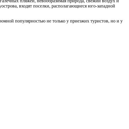
галечных пляжей, невообразимая природа, свежий воздух и
уострова, входят поселки, располагающиеся юго-западной
омной популярностью не только у приезжих туристов, но и у