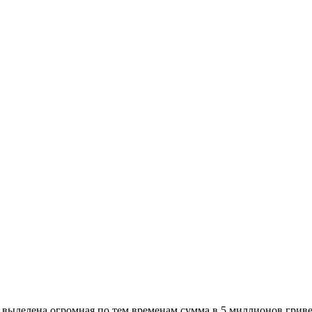
выделена огромная по тем временам сумма в 5 миллионов гривен