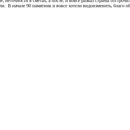
, неточности в сметах, а после, и вовсе развал страны отстроч
ыли. В начале 90 памятник и вовсе хотели видоизменить, благо