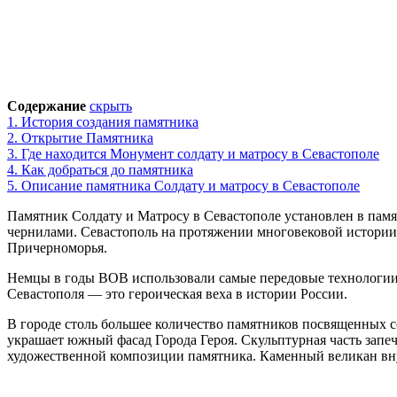
Содержание
скрыть
1.
История создания памятника
2.
Открытие Памятника
3.
Где находится Монумент солдату и матросу в Севастополе
4.
Как добраться до памятника
5.
Описание памятника Солдату и матросу в Севастополе
Памятник Солдату и Матросу в Севастополе установлен в пам
чернилами. Севастополь на протяжении многовековой истории 
Причерноморья.
Немцы в годы ВОВ использовали самые передовые технологии
Севастополя — это героическая веха в истории России.
В городе столь большее количество памятников посвященных с
украшает южный фасад Города Героя. Скульптурная часть запе
художественной композиции памятника. Каменный великан вну