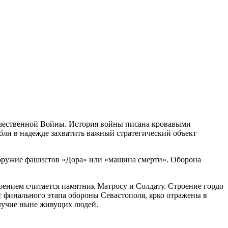
ечественной Войны. История войны писана кровавыми
бли в надежде захватить важный стратегический объект
 оружие фашистов «Дора» или «машина смерти». Оборона
ением считается памятник Матросу и Солдату. Строение гордо
т финального этапа обороны Севастополя, ярко отражены в
олучие ныне живущих людей.