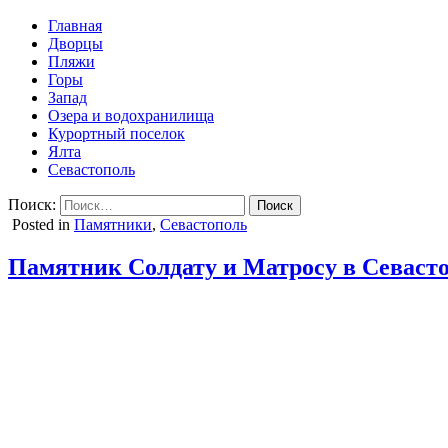
Главная
Дворцы
Пляжи
Горы
Запад
Озера и водохранилища
Курортный поселок
Ялта
Севастополь
Поиск:
Posted in
Памятники
,
Севастополь
Памятник Солдату и Матросу в Севаст