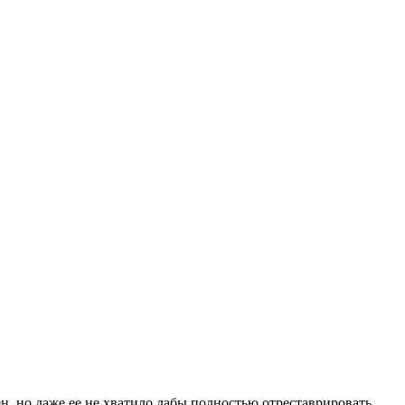
, но даже ее не хватило дабы полностью отреставрировать