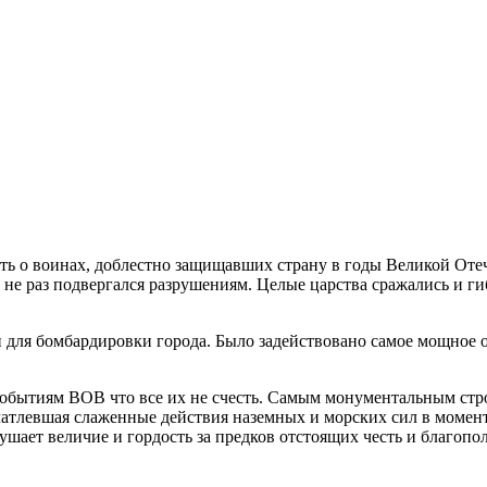
ять о воинах, доблестно защищавших страну в годы Великой От
не раз подвергался разрушениям. Целые царства сражались и ги
 для бомбардировки города. Было задействовано самое мощное
обытиям ВОВ что все их не счесть. Самым монументальным стро
чатлевшая слаженные действия наземных и морских сил в момен
шает величие и гордость за предков отстоящих честь и благоп