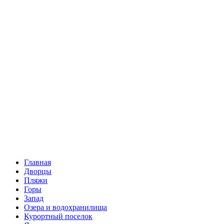
Главная
Дворцы
Пляжи
Горы
Запад
Озера и водохранилища
Курортный поселок