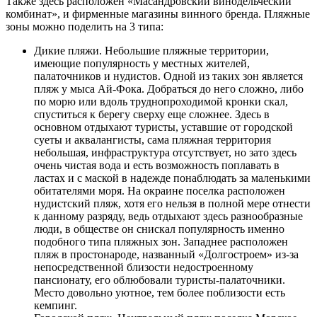
Также здесь расположен «Масандровский винодельческий
комбинат», и фирменные магазины винного бренда. Пляжные
зоны можно поделить на 3 типа:
Дикие пляжи. Небольшие пляжные территории,
имеющие популярность у местных жителей,
палаточников и нудистов. Одной из таких зон является
пляж у мыса Ай-Фока. Добраться до него сложно, либо
по морю или вдоль труднопроходимой кронки скал,
спуститься к берегу сверху еще сложнее. Здесь в
основном отдыхают туристы, уставшие от городской
суеты и аквалангисты, сама пляжная территория
небольшая, инфраструктура отсутствует, но зато здесь
очень чистая вода и есть возможность поплавать в
ластах и с маской в надежде понаблюдать за маленькими
обитателями моря. На окраине поселка расположен
нудистский пляж, хотя его нельзя в полной мере отнести
к данному разряду, ведь отдыхают здесь разнообразные
люди, в обществе он снискал популярность именно
подобного типа пляжных зон. Западнее расположен
пляж в простонароде, названный «Долгостроем» из-за
непосредственной близости недостроенному
пансионату, его облюбовали туристы-палаточники.
Место довольно уютное, тем более поблизости есть
кемпинг.