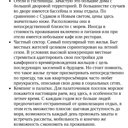
Отели и гостиницы. Зачастую это большие дома с
большой дворовой территорией. В большинстве случаев
во дворе имеются бассейны и зоны отдыха. По
сравнению с Судаком и Новым светом, цены здесь
значительно ниже. Расположены они в
непосредственной близости с морем. Иногда в
стоимость проживания включено и питания или при
отели имеется небольшое кафе или ресторан.
Частный сектор. Самый популярный тип жилья. Быт
местных жителей целиком сориентирован на летний
сезон. В условиях высокой конкуренции местные
стремиться адаптировать свои постройки для
камфорного времяпровождения жильцов с цель
последующих заселений в будущем. Но стоит помнить,
что такое жилье лучше присматривать непосредственно
по приезду, так как квартиросъёмщик часто любят
приукрасить, описывая свои дома в социальных сетях.
Кемпинг и палатки. Для палаточников поселок морское
покажется настоящим раем, вед здесь, в особенности в
летнее время. С каждым годом все больше людей
предпочитают отстраненный от цивилизации отдых, в
этом есть множество плюсов: шаговая доступность до
моря, возможность каждый день провожать закаты и
встречать рассветы, мобильность и конечно же
возможность сэкономить на проживании.