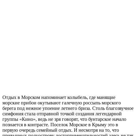
Отдых в Морском напоминает колыбель, где манящие
морские прибои окутывают галечную россыпь морского
берега под нежное упоение летнего бриза. Столь благозвучное
симфония стала отправной точкой создания легендарной
группы «Кино», ведь не зря говорят, что бунтарское начало
познается в контрасте. Поселок Морское в Крыму это в
первую очередь семейный отдых. И несмотря на то, что
привычных полуострову достопримечательностей здесь не так