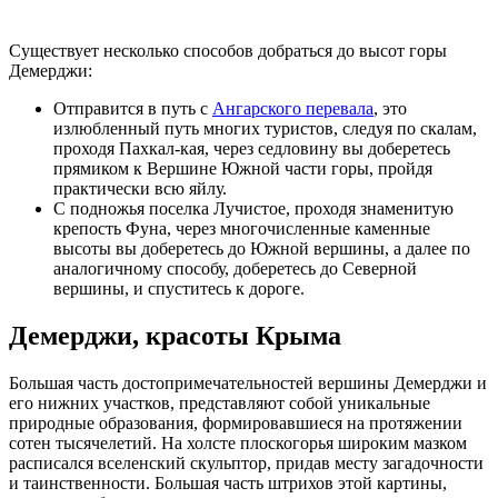
Существует несколько способов добраться до высот горы
Демерджи:
Отправится в путь с
Ангарского перевала
, это
излюбленный путь многих туристов, следуя по скалам,
проходя Пахкал-кая, через седловину вы доберетесь
прямиком к Вершине Южной части горы, пройдя
практически всю яйлу.
С подножья поселка Лучистое, проходя знаменитую
крепость Фуна, через многочисленные каменные
высоты вы доберетесь до Южной вершины, а далее по
аналогичному способу, доберетесь до Северной
вершины, и спуститесь к дороге.
Демерджи, красоты Крыма
Большая часть достопримечательностей вершины Демерджи и
его нижних участков, представляют собой уникальные
природные образования, формировавшиеся на протяжении
сотен тысячелетий. На холсте плоскогорья широким мазком
расписался вселенский скульптор, придав месту загадочности
и таинственности. Большая часть штрихов этой картины,