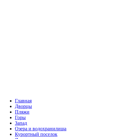
Главная
Дворцы
Пляжи
Горы
Запад
Озера и водохранилища
Курортный поселок