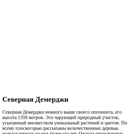
Северная Демерджи
Северная Демерджи немного выше своего оппонента, его
высота 1359 метров. Это чарующий природный участок,
усыпанный множеством уникальный растений и цветов. По
всему плоскогорью рассыпаны величественные деревья,
возраст многих из них более ста лет. Отсюда открываются