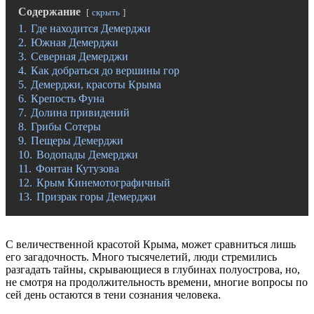
Содержание
скрыть
1.
Где находится Демерджи
2.
Южная Демерджи
3.
Северная Демерджи
4.
Как добраться до вершины гор
5.
Демерджи, красоты Крыма
6.
Крепость Фуна
7.
Долина привидений
8.
Грибы Сотеры
9.
Пещеры Демерджи
10.
Водопады Демерджи
11.
Фонтан Кутузова
12.
Крым Кинемотографичный
13.
Призрак горы Демерджи
С величественной красотой Крыма, может сравниться лишь
его загадочность. Много тысячелетий, люди стремились
разгадать тайны, скрывающиеся в глубинах полуострова, но,
не смотря на продолжительность времени, многие вопросы по
сей день остаются в тени сознания человека.