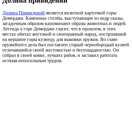
Долина привидений
Долина Привидений
является визитной карточкой горы
Демерджи. Каменные столбы, выступающие из недр скалы,
загадочным образом напоминают образы животных и людей.
Легенда о горе Демерджи гласит, что в прошлом, в этих
местах обитал жестокий и своенравный народ, построивший
на вершине горы кузнецу, для выковки оружия. Во главе
оружейного дела был поставлен старый чернобородый кузней
отличавшийся своей жестокостью и беспощадностью. Он
собрал в своей ковке, лучших рабов, и заставил работать
истязая непосильным трудом.