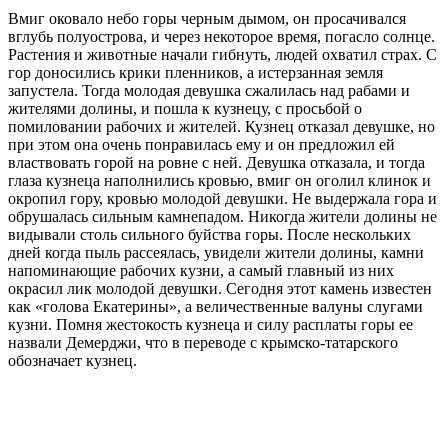
Вмиг оковало небо горы черным дымом, он просачивался
вглубь полуострова, и через некоторое время, погасло солнце.
Растения и животные начали гибнуть, людей охватил страх. С
гор доносились крики пленников, а истерзанная земля
запустела. Тогда молодая девушка сжалилась над рабами и
жителями долины, и пошла к кузнецу, с просьбой о
помиловании рабочих и жителей. Кузнец отказал девушке, но
при этом она очень понравилась ему и он предложил ей
властвовать горой на ровне с ней. Девушка отказала, и тогда
глаза кузнеца наполнились кровью, вмиг он оголил клинок и
окропил гору, кровью молодой девушки. Не выдержала гора и
обрушалась сильным камнепадом. Никогда жители долины не
видывали столь сильного буйства горы. После нескольких
дней когда пыль рассеялась, увидели жители долины, камни
напоминающие рабочих кузни, а самый главный из них
окрасил лик молодой девушки. Сегодня этот камень известен
как «голова Екатерины», а величественные валуны слугами
кузни. Помня жестокость кузнеца и силу расплаты горы ее
назвали Демерджи, что в переводе с крымско-татарского
обозначает кузнец.