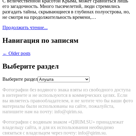
С величественной красотой Крыма, может сравниться лишь
его загадочность. Много тысячелетий, люди стремились
разгадать тайны, скрывающиеся в глубинах полуострова, но,
не смотря на продолжительность времени,…
Продолжить чтение...
Навигация по записям
← Older posts
Выберите раздел
Выберите раздел
Фотографии без водяного знака взяты из свободного доступа
в интернете и не используются в коммерческих целях. Если
вы являетесь правообладателем, и не хотите что бы ваши фото
материалы были использованы на сайте, пожалуйста,
напишите нам на почту: info@qirim.su.
Фотографии с водяным знаком «QIRIM.SU» принадлежат
владельцу сайта, и для их использования необходимо
связаться c владельцем через почту: info@qirim.su.