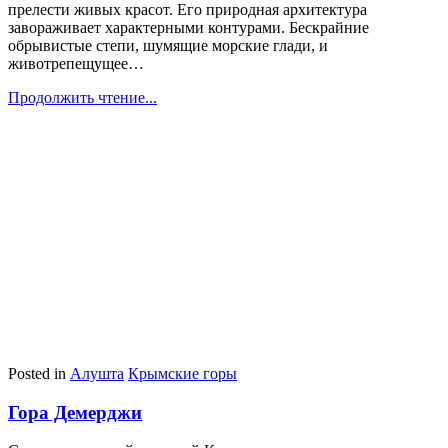
прелести живых красот. Его природная архитектура
завораживает характерными контурами. Бескрайние
обрывистые степи, шумящие морские глади, и
животрепещущее…
Продолжить чтение...
Posted in
Алушта
Крымские горы
Гора Демерджи