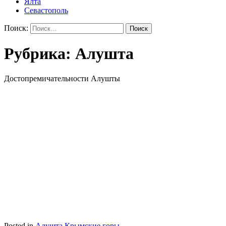
Ялта
Севастополь
Поиск:
Рубрика:
Алушта
Достопремичательности Алушты
Posted in
Алушта
Крымские горы