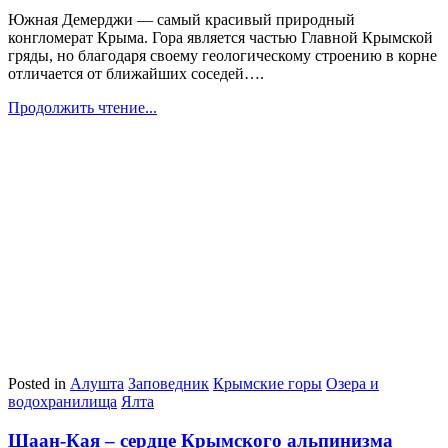
Южная Демерджи — самый красивый природный
конгломерат Крыма. Гора является частью Главной Крымской
гряды, но благодаря своему геологическому строению в корне
отличается от ближайших соседей….
Продолжить чтение...
Posted in
Алушта
Заповедник
Крымские горы
Озера и
водохранилища
Ялта
Шаан-Кая – сердце Крымского альпинизма