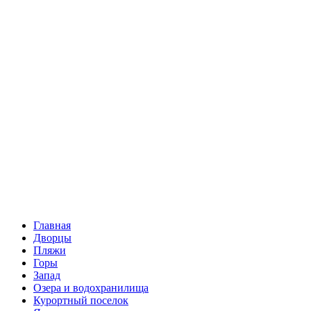
Главная
Дворцы
Пляжи
Горы
Запад
Озера и водохранилища
Курортный поселок