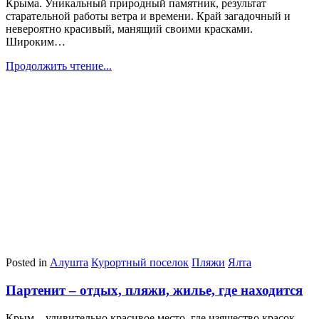
Крыма. Уникальный природный памятник, результат
старательной работы ветра и времени. Край загадочный и
невероятно красивый, манящий своими красками.
Широким…
Продолжить чтение...
Posted in
Алушта
Курортный поселок
Пляжи
Ялта
Партенит – отдых, пляжи, жилье, где находится
Крым – удивительно красивое место, где изящество красок,