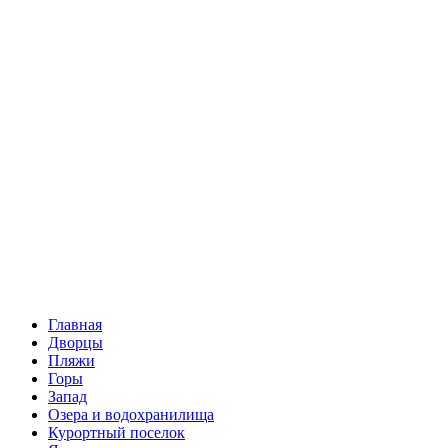
Главная
Дворцы
Пляжи
Горы
Запад
Озера и водохранилища
Курортный поселок