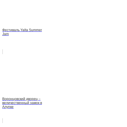
Фестиваль Yalta Summer
Jam
Воронцовский дворец –
величественный замок в
Алупке