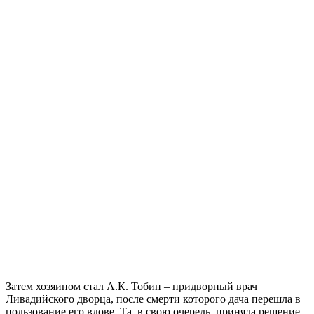
Затем хозяином стал А.К. Тобин – придворный врач
Ливадийского дворца, после смерти которого дача перешла в
пользование его вдове. Та, в свою очередь, приняла решение