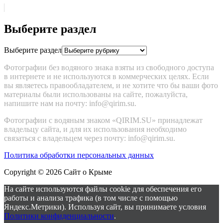
Выберите раздел
Выберите раздел
Фотографии без водяного знака взяты из свободного доступа
в интернете и не используются в коммерческих целях. Если
вы являетесь правообладателем, и не хотите что бы ваши фото
материалы были использованы на сайте, пожалуйста,
напишите нам на почту: info@qirim.su.
Фотографии с водяным знаком «QIRIM.SU» принадлежат
владельцу сайта, и для их использования необходимо
связаться c владельцем через почту: info@qirim.su.
Политика обработки персональных данных
Copyright © 2026 Сайт о Крыме
На сайте используются файлы cookie для обеспечения его
работы и анализа трафика (в том числе с помощью
Яндекс.Метрики). Используя сайт, вы принимаете условия
Политики конфиденциальности
.