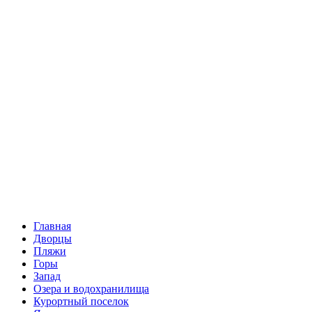
Главная
Дворцы
Пляжи
Горы
Запад
Озера и водохранилища
Курортный поселок