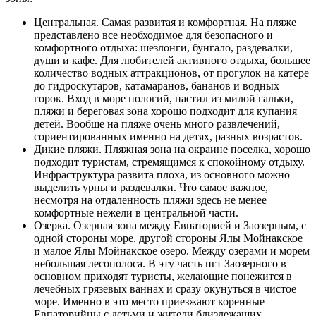
Центральная. Самая развитая и комфортная. На пляже
представлено все необходимое для безопасного и
комфортного отдыха: шезлонги, бунгало, раздевалки,
души и кафе. Для любителей активного отдыха, большее
количество водных аттракционов, от прогулок на катере
до гидроскутаров, катамаранов, бананов и водных
горок. Вход в море пологий, настил из милой гальки,
пляжи и береговая зона хорошо подходит для купания
детей. Вообще на пляже очень много развлечений,
сориентированных именно на детях, разных возрастов.
Дикие пляжи. Пляжная зона на окраине поселка, хорошо
подходит туристам, стремящимся к спокойному отдыху.
Инфраструктура развита плоха, из основного можно
выделить урны и раздевалки. Что самое важное,
несмотря на отдаленность пляжи здесь не менее
комфортные нежели в центральной части.
Озерка. Озерная зона между Евпаторией и Заозерным, с
одной стороны море, другой стороны Ялы Мойнакское
и малое Ялы Мойнакское озеро. Между озерами и морем
небольшая лесополоса. В эту часть пгт Заозерного в
основном приходят туристы, желающие понежится в
лечебных грязевых ваннах и сразу окунуться в чистое
море. Именно в это место приезжают коренные
Евпаторийцы с детьми и жители близлежащих