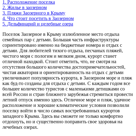
1.
Расположение поселка
2.
Жилье в заозерном
3.
Пляжи Заозерного в Крыму
4.
Что стоит посетить в Заозерном
5.
Дельфинарий и целебные озера
Поселок Заозерное в Крыму излюбленное место отдыха
семейных пар с детьми. Большая часть инфраструктуры
сориентировано именно на бюджетные номера и отдых с
детьми. Для любителей тихого отдыха, песчаных пляжей,
чистого моря с пологим и мелким дном, курорт станет
отличной находкой. Стоит отметить, что, не смотря на
отсутствия большого количества достопримечательностей,
чистая акватория и ориентированность на отдых с детьми
увеличивают популярность курорта, в Заозерном море и пляж
как буд-то созданы для отдыха с детьми. С каждым годом все
большее количество туристов с маленькими детишками со
всей России и стран ближнего зарубежья стремиться провести
летний отпуск именно здесь. Отличное море и пляж, удачное
расположение и хорошие климатические условия позволили
поселку войти в число самых востребованных курортов
западного Крыма. Здесь вы сможете не только комфортно
отдохнуть, но и существенно поправить свое здоровья на
лечебных озерах.