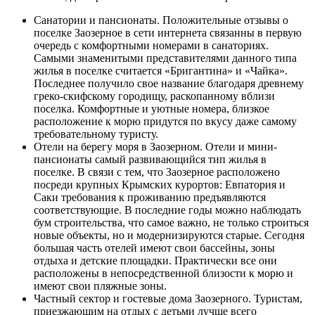
Санатории и пансионаты. Положительные отзывы о
поселке Заозерное в сети интернета связанны в первую
очередь с комфортными номерами в санаториях.
Самыми знаменитыми представителями данного типа
жилья в поселке считается «Бригантина» и «Чайка».
Последнее получило свое название благодаря древнему
греко-скифскому городищу, раскопанному вблизи
поселка. Комфортные и уютные номера, близкое
расположение к морю придутся по вкусу даже самому
требовательному туристу.
Отели на берегу моря в Заозерном. Отели и мини-
пансионаты самый развивающийся тип жилья в
поселке. В связи с тем, что Заозерное расположено
посреди крупных Крымских курортов: Евпатория и
Саки требования к проживанию предъявляются
соответствующие. В последние годы можно наблюдать
бум строительства, что самое важно, не только строиться
новые объекты, но и модернизируются старые. Сегодня
большая часть отелей имеют свои бассейны, зоны
отдыха и детские площадки. Практически все они
расположены в непосредственной близости к морю и
имеют свои пляжные зоны.
Частный сектор и гостевые дома Заозерного. Туристам,
приезжающим на отдых с детьми лучше всего