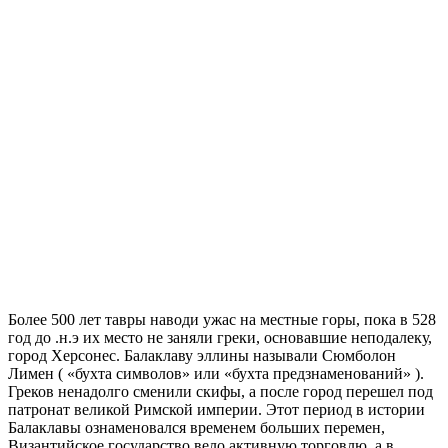
Более 500 лет тавры наводи ужас на местные горы, пока в 528
год до .н.э их место не заняли греки, основавшие неподалеку,
город Херсонес. Балаклаву эллины называли Сюмболон
Лимен ( «бухта символов» или «бухта предзнаменований» ).
Греков ненадолго сменили скифы, а после город перешел под
патронат великой Римской империи. Этот период в истории
Балаклавы ознаменовался временем больших перемен,
Византийское государство вело активную торговлю, а в