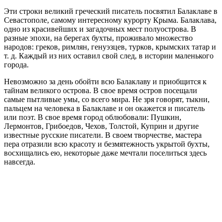
Эти строки великий греческий писатель посвятил Балаклаве в
Севастополе, самому интересному курорту Крыма. Балаклава,
одно из красивейших и загадочных мест полуострова. В
разные эпохи, на берегах бухты, проживало множество
народов: греков, римлян, генуэзцев, турков, крымских татар и
т. д. Каждый из них оставил свой след, в истории маленького
города.
Невозможно за день обойти всю Балаклаву и приобщится к
тайнам великого острова. В свое время остров посещали
самые пытливые умы, со всего мира. Не зря говорят, тыкни,
пальцем на человека в Балаклаве и он окажется и писатель
или поэт. В свое время город облюбовали: Пушкин,
Лермонтов, Грибоедов, Чехов, Толстой, Куприн и другие
известные русские писатели. В своем творчестве, мастера
пера отразили всю красоту и безмятежность укрытой бухты,
восхищались ею, некоторые даже мечтали поселиться здесь
навсегда.