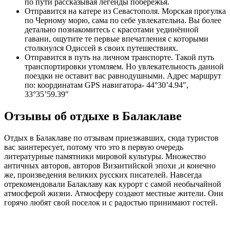
по пути рассказывая легенды побережья.
Отправится на катере из Севастополя. Морская прогулка
по Черному морю, сама по себе увлекательна. Вы более
детально познакомитесь с красотами уединённой
гавани, ощутите те первые впечатления с которыми
столкнулся Одиссей в своих путешествиях.
Отправится в путь на личном транспорте. Такой путь
транспортировки утомляем. Но увлекательность данной
поездки не оставит вас равнодушными. Адрес маршрут
по: координатам GPS навигатора- 44°30’4.94″,
33°35’59.39″
Отзывы об отдыхе в Балаклаве
Отдых в Балаклаве по отзывам приезжавших, сюда туристов
вас заинтересует, потому что это в первую очередь
литературные памятники мировой культуры. Множество
античных авторов, авторов Византийской эпохи ,и конечно
же, произведения великих русских писателей. Навсегда
отрекомендовали Балаклаву как курорт с самой необычайной
атмосферой жизни. Атмосферу создают местные жители. Они
горячо любят свой поселок и с радостью принимают гостей.