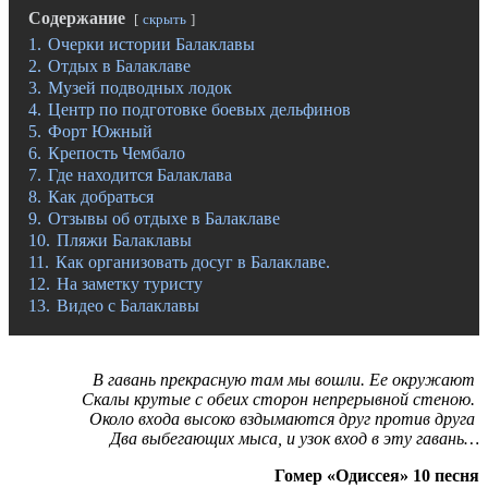
Содержание
скрыть
1.
Очерки истории Балаклавы
2.
Отдых в Балаклаве
3.
Музей подводных лодок
4.
Центр по подготовке боевых дельфинов
5.
Форт Южный
6.
Крепость Чембало
7.
Где находится Балаклава
8.
Как добраться
9.
Отзывы об отдыхе в Балаклаве
10.
Пляжи Балаклавы
11.
Как организовать досуг в Балаклаве.
12.
На заметку туристу
13.
Видео с Балаклавы
В гавань прекрасную там мы вошли. Ее окружают
Скалы крутые с обеих сторон непрерывной стеною.
Около входа высоко вздымаются друг против друга
Два выбегающих мыса, и узок вход в эту гавань…
Гомер «Одиссея» 10 песня