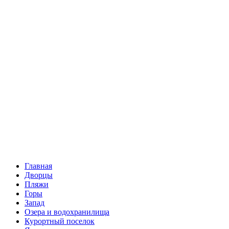
Главная
Дворцы
Пляжи
Горы
Запад
Озера и водохранилища
Курортный поселок