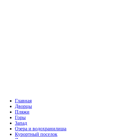
Главная
Дворцы
Пляжи
Горы
Запад
Озера и водохранилища
Курортный поселок