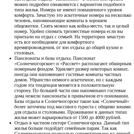
можно подробно ознакомится с вариантом подобного
типа жилья. Номера не имеют повышенного уровня
комфорта. Зачастую это аскетичные номера на несколько
человек, напоминающие комнаты в хорошем
общежитии. Снять можно как койка-место, так и целый
номер. Удобно снимать трехместные номера если вы
приехали на отдых с семьей. На территории зачастую
есть все необходимое для комфортного
времяпровождения, от зон отдыха до общей кухни и
столовых.
Пансионаты и базы отдыха. Пансионат
«Солнечногорское» и «Рассвет» располагают обширным
номерным фондом. Удивляет размер некоторых комнат,
иногда они напоминают гостевые комнаты частных
домов. Убранство немного аскетичное, но с каждым
годом эта тенденция меняется в положительную
сторону. По большей части они напоминают гостевые
дома нежели пансионаты в привычном его понимании.
Базы отдыха в Солнечногорске такие как «Солнечный»
более заточены под массового туриста с общими зонами
для отдыха и столовыми. Проживание в данных типах
жилья может варьироваться от 1500 до 4000 рублей.
Отдых в частном секторе Солнечногорска. Данный тип
жилья больше подойдет семейным парам. Так как
Солнечногорское полностью сориентировано на летний