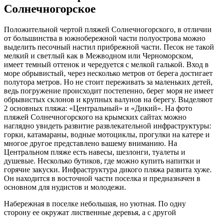
Солнечногорское
Положительной чертой пляжей Солнечногорского, в отличии
от большинства в южнобережной части полуострова можно
выделить песочный настил прибрежной части. Песок не такой
мелкий и светлый как в Межводном или Черноморском,
имеет темный оттенок и чередуется с мелкой галькой. Вход в
море обрывистый, через несколько метров от берега достигает
полутора метров. Но не стоит переживать за маленьких детей,
ведь погружение происходит постепенно, берег моря не имеет
обрывистых склонов и крупных валунов на берегу. Выделяют
2 основных пляжа: «Центральный» и «Дикий». На фото
пляжей Солнечногорского на крымских сайтах можно
наглядно увидеть развитие развлекательной инфраструктуры:
горки, катамараны, водные мотоциклы, прогулки на катере и
многое другое представлено вашему вниманию. На
Центральном пляже есть навесы, шезлонги, туалеты и
душевые. Несколько бутиков, где можно купить напитки и
горячие закуски. Инфраструктура дикого пляжа развита хуже.
Он находится в восточной части поселка и предназначен в
основном для нудистов и молодежи.
Набережная в поселке небольшая, но уютная. По одну
сторону ее окружат лиственные деревья, а с другой