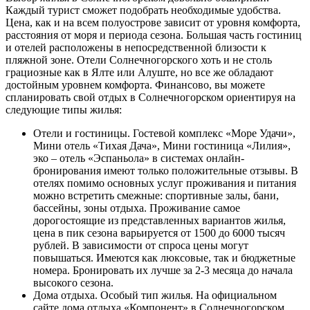
Каждый турист сможет подобрать необходимые удобства.
Цена, как и на всем полуострове зависит от уровня комфорта,
расстояния от моря и периода сезона. Большая часть гостиниц
и отелей расположены в непосредственной близости к
пляжной зоне. Отели Солнечногорского хоть и не столь
грациозные как в Ялте или Алуште, но все же обладают
достойным уровнем комфорта. Финансово, вы можете
спланировать свой отдых в Солнечногорском ориентируя на
следующие типы жилья:
Отели и гостиницы. Гостевой комплекс «Море Удачи»,
Мини отель «Тихая Дача», Мини гостиница «Лилия»,
эко – отель «Эспаньола» в системах онлайн-
бронирования имеют только положительные отзывы. В
отелях помимо основных услуг проживания и питания
можно встретить смежные: спортивные залы, бани,
бассейны, зоны отдыха. Проживание самое
дорогостоящие из представленных вариантов жилья,
цена в пик сезона варьируется от 1500 до 6000 тысяч
рублей. В зависимости от спроса цены могут
повышаться. Имеются как люксовые, так и бюджетные
номера. Бронировать их лучше за 2-3 месяца до начала
высокого сезона.
Дома отдыха. Особый тип жилья. На официальном
сайте дома отдыха «Компонент» в Солнечногорском