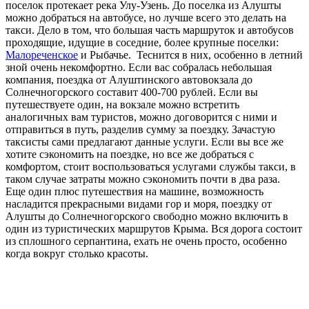
поселок протекает река Улу-Узень. До поселка из Алушты
можно добраться на автобусе, но лучше всего это делать на
такси. Дело в том, что большая часть маршруток и автобусов
проходящие, идущие в соседние, более крупные поселки:
Малореченское
и Рыбачье. Теснится в них, особенно в летний
зной очень некомфортно. Если вас собралась небольшая
компания, поездка от Алуштинского автовокзала до
Солнечногорского составит 400-700 рублей. Если вы
путешествуете один, на вокзале можно встретить
аналогичных вам туристов, можно договорится с ними и
отправиться в путь, разделив сумму за поездку. Зачастую
таксисты сами предлагают данные услуги. Если вы все же
хотите сэкономить на поездке, но все же добраться с
комфортом, стоит воспользоваться услугами службы такси, в
таком случае затраты можно сэкономить почти в два раза.
Еще один плюс путешествия на машине, возможность
насладится прекрасными видами гор и моря, поездку от
Алушты до Солнечногорского свободно можно включить в
один из туристических маршрутов Крыма. Вся дорога состоит
из сплошного серпантина, ехать не очень просто, особенно
когда вокруг столько красоты.