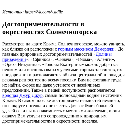
Источник: https://vk.com/v.adile
Достопримечательности в
окрестностях Солнечногорска
Рассмотрев на карте Крыма Солнечногорское, можно увидеть,
как близко он расположен с
горным массивом Демерджи
. До
главных природных достопримечательностей «
Долины
приведений
»: «Сфинкса», «Силача», «Гнома», «Аленги»,
«Ореха Никулина», «Головы Екатерины» можно добраться
пешком или воспользоваться услугами горных таксистов, их
внедорожники располагаются вблизи центральной площади, а
реклама разносится по всему поселку. Вам не составит труда
их найти, скорее вы даже устанете от назойливых
предложений. Также в пешей доступности располагается
водопад Джур-Джур
, самый полноводный водный источник
Крыма. В самом поселке достопримечательностей немного,
но в округе поселка их не счесть. Для вас будет большей
удачей если вы познакомитесь с местными жителями, и они
окажут Вам услуги по сопровождению к природным
достопримечательностям в окрестности поселка.