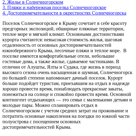
2.
Жилье в Солнечногорском
3.
Пляжи и набережная поселка Солнечногорское
4.
Достопримечательности в окрестностях Солнечногорска
Поселок Солнечногорское в Крыму сочетает в себе красоту
предгорных экспозиций, обширные пляжные территории,
теплое море и мягкий климат. Основными достоинствами
курорта считаются: невысокая стоимость жилья, шаговая
отдаленность от основных достопримечательностей
южнобережного Крыма, песочные пляжи и теплое море. В
поселке имеются комфортабельные отели, небольшие
гостевые дома, а также жилье, сдаваемое частниками. В
отличии от Алушты, Ялты и Судака, где жизнь в период
высокого сезона очень насыщенная и шумная, Солнечногорск
по большей степени напоминает дачный поселок. Курорт
больше подойдет туристам, приехавшим на отдых в надежде
хорошо провести время, понаблюдать прекрасные закаты,
понежиться на солнце и спокойно провести время. Основной
контингент отдыхающих — это семьи с маленькими детьми и
молодые пары. Можно спланировать отдых в
Солнечногорском с учетом средних затрат на проживание и
потратить основные накопления на поездки по южной части
полуострова с посещением основных
достопримечательностей Крыма.