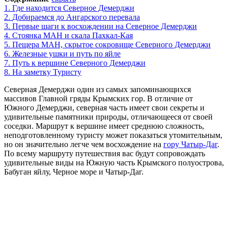
1.
Где находится Северное Демерджи
2.
Добираемся до Ангарского перевала
3.
Первые шаги к восхождении на Северное Демерджи
4.
Стоянка МАН и скала Пахкал-Кая
5.
Пещера МАН, скрытое сокровище Северного Демерджи
6.
Железные ушки и путь по яйле
7.
Путь к вершине Северного Демерджи
8.
На заметку Туристу
Северная Демерджи один из самых запоминающихся
массивов Главной гряды Крымских гор. В отличие от
Южного Демерджи, северная часть имеет свои секреты и
удивительные памятники природы, отличающееся от своей
соседки. Маршрут к вершине имеет среднюю сложность,
неподготовленному туристу может показаться утомительным,
но он значительно легче чем восхождение на
гору Чатыр-Даг
.
По всему маршруту путешествия вас будут сопровождать
удивительные виды на Южную часть Крымского полуострова,
Бабуган яйлу, Черное море и Чатыр-Даг.