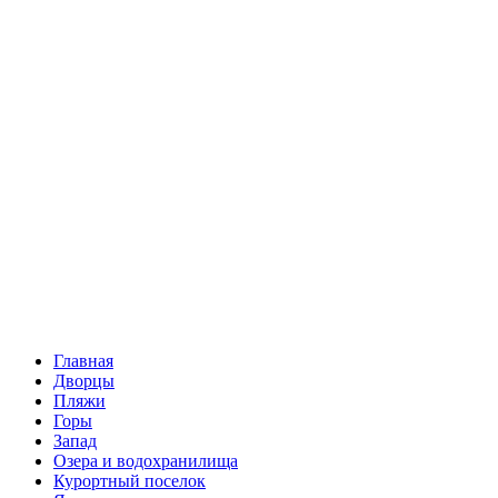
Главная
Дворцы
Пляжи
Горы
Запад
Озера и водохранилища
Курортный поселок