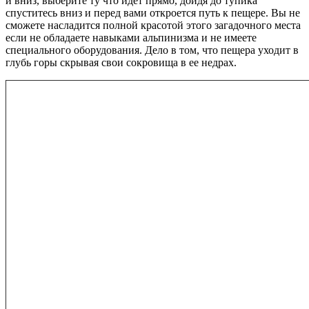
и вниз, выберите ту что идет прямо, дойдя до тупика
спуститесь вниз и перед вами откроется путь к пещере. Вы не
сможете насладится полной красотой этого загадочного места
если не обладаете навыками альпинизма и не имеете
специального оборудования. Дело в том, что пещера уходит в
глубь горы скрывая свои сокровища в ее недрах.