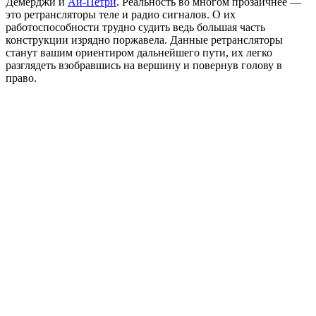
Демерджи и
Ай-Петри
. Реальность во многом прозаичнее —
это ретрансляторы теле и радио сигналов. О их
работоспособности трудно судить ведь большая часть
конструкции изрядно поржавела. Данные ретрансляторы
станут вашим ориентиром дальнейшего пути, их легко
разглядеть взобравшись на вершину и повернув голову в
право.